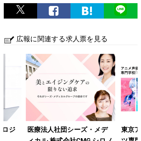
広報に関連する求人票を見る
ノロジ
医療法人社団シーズ・メデ
東京ア
ィカル 株式会社CMG シロノ
ツ専門