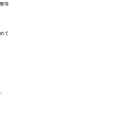
整等
めて
」