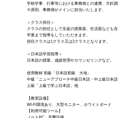
学校学事、行事等における事務側との連携、方針調
※原則、事務側がメインに担当いたします。
＜クラス担任＞
クラスの担任として生徒の授業面、生活面なども含
卒業まで指導をしていただきます。
担任クラスは1クラス又は2クラスとなります。
＜日本語学習指導＞
日本語の授業、成績管理やカウンセリングなど。
使用教材 初級「日本語初級 大地」
中級「ニューアプローチ中級日本語・中上級日本語
上級「上級で学ぶ日本語」他
【教室設備】
WI-FI環境あり、大型モニター、ホワイトボード
【利用可能ツール】
ノートPC、音響設備