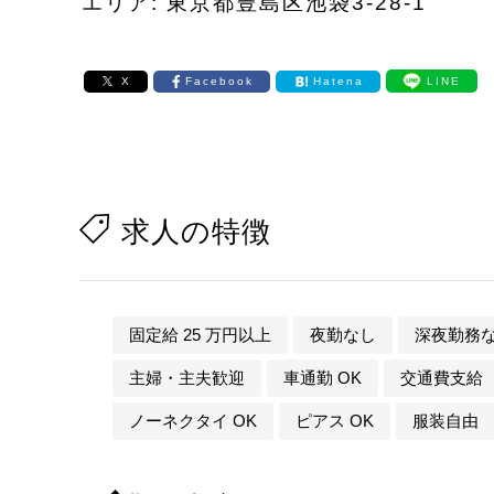
エリア: 東京都豊島区池袋3-28-1
X
Facebook
Hatena
LINE
求人の特徴
固定給 25 万円以上
夜勤なし
深夜勤務
主婦・主夫歓迎
車通勤 OK
交通費支給
ノーネクタイ OK
ピアス OK
服装自由