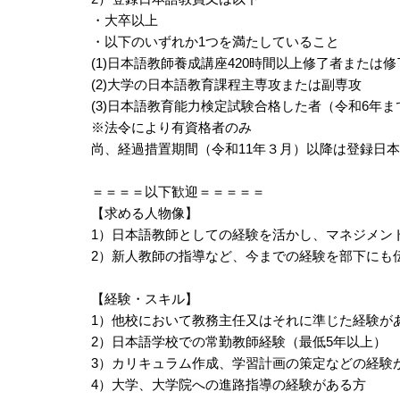
・大卒以上
・以下のいずれか1つを満たしていること
(1)日本語教師養成講座420時間以上修了者または
(2)大学の日本語教育課程主専攻または副専攻
(3)日本語教育能力検定試験合格した者（令和6年
※法令により有資格者のみ
尚、経過措置期間（令和11年３月）以降は登録日
＝＝＝＝以下歓迎＝＝＝＝＝
【求める人物像】
1）日本語教師としての経験を活かし、マネジメン
2）新人教師の指導など、今までの経験を部下にも
【経験・スキル】
1）他校において教務主任又はそれに準じた経験が
2）日本語学校での常勤教師経験（最低5年以上）
3）カリキュラム作成、学習計画の策定などの経験
4）大学、大学院への進路指導の経験がある方