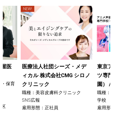
NEW!
古屋医
医療法人社団シーズ・メデ
東京ア
ィカル 株式会社CMG シロノ
ツ専門
食・保育
クリニック
園） 
職種：美容皮膚科クリニック
職種：
SNS広報
学校 
中区
雇用形態：正社員
雇用形