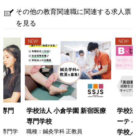
その他の教育関連職に関連する求人票
を見る
NEW!
NEW!
送専門
学校法人 小倉学園 新宿医療
学校法
専門学校
ーテ
の専門学
職種：鍼灸学科 正教員
学校