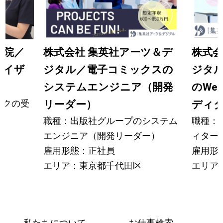
座院／
株式会社 集英社アーツ＆デ
株式会
バイザ
ジタル／電子コミックスの
ジタ
システムエンジニア（開発
のWe
ックの受
リーダー）
ディ
職種：出版社グループのシステム
職種：
エンジニア（開発リーダー）
ィター
雇用形態：正社員
雇用形
エリア：東京都千代田区
エリア
私たちについて
お仕事検索