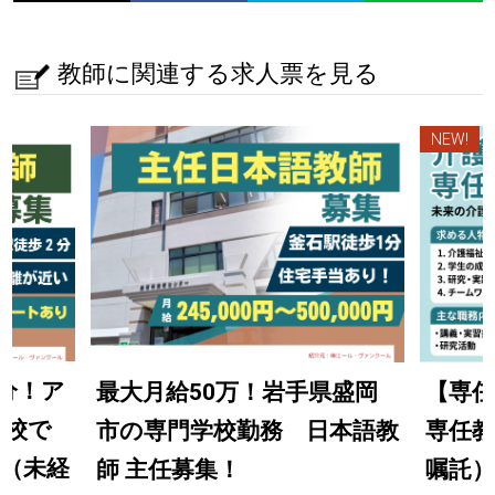
教師に関連する求人票を見る
NEW!
2分！ア
最大月給50万！岩手県盛岡
【専任
学校で
市の専門学校勤務 日本語教
専任教
（未経
師 主任募集！
嘱託）