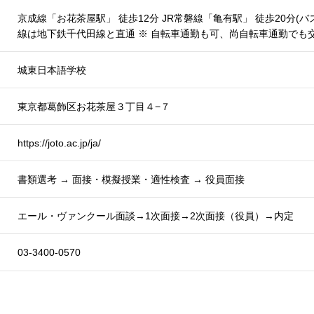
京成線「お花茶屋駅」 徒歩12分 JR常磐線「亀有駅」 徒歩20分(バス1
線は地下鉄千代田線と直通 ※ 自転車通勤も可、尚自転車通勤でも
城東日本語学校
東京都葛飾区お花茶屋３丁目４−７
https://joto.ac.jp/ja/
書類選考 → 面接・模擬授業・適性検査 → 役員面接
エール・ヴァンクール面談→1次面接→2次面接（役員）→内定
03-3400-0570