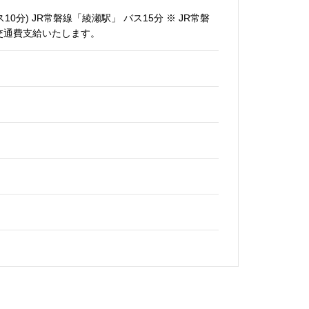
0分) JR常磐線「綾瀬駅」 バス15分 ※ JR常磐
交通費支給いたします。