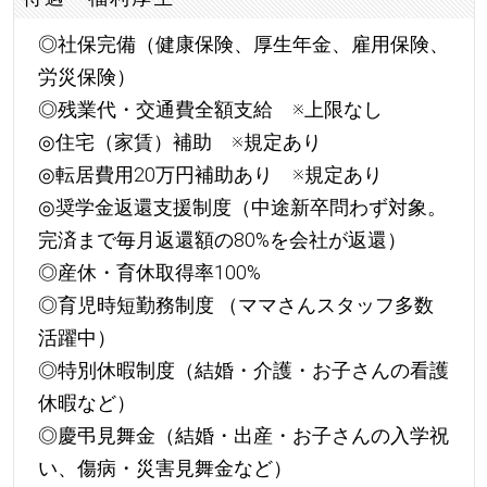
◎社保完備（健康保険、厚生年金、雇用保険、
労災保険）
◎残業代・交通費全額支給 ※上限なし
◎住宅（家賃）補助 ※規定あり
◎転居費用20万円補助あり ※規定あり
◎奨学金返還支援制度（中途新卒問わず対象。
完済まで毎月返還額の80%を会社が返還）
◎産休・育休取得率100%
◎育児時短勤務制度 （ママさんスタッフ多数
活躍中）
◎特別休暇制度（結婚・介護・お子さんの看護
休暇など）
◎慶弔見舞金（結婚・出産・お子さんの入学祝
い、傷病・災害見舞金など）