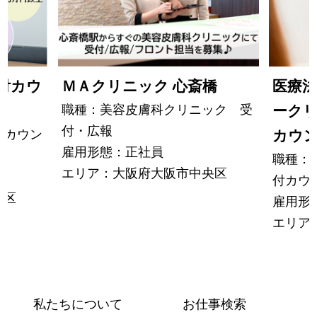
受付カウ
ＭＡクリニック 心斎橋
医療法
職種：美容皮膚科クリニック 受
ークリ
付・広報
付カウン
カウ
雇用形態：正社員
職種：
エリア：大阪府大阪市中央区
付カウ
西区
雇用形
エリア
私たちについて
お仕事検索