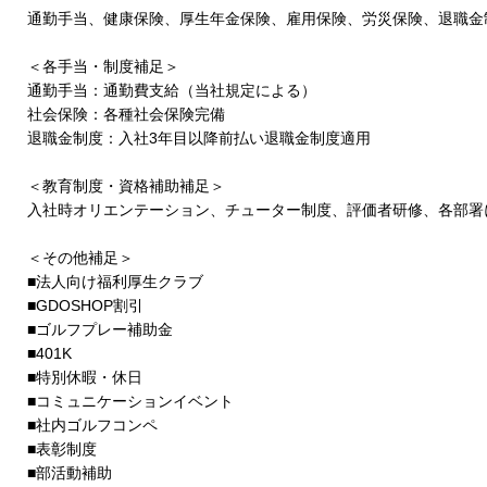
通勤手当、健康保険、厚生年金保険、雇用保険、労災保険、退職金
＜各手当・制度補足＞
通勤手当：通勤費支給（当社規定による）
社会保険：各種社会保険完備
退職金制度：入社3年目以降前払い退職金制度適用
＜教育制度・資格補助補足＞
入社時オリエンテーション、チューター制度、評価者研修、各部署
＜その他補足＞
■法人向け福利厚生クラブ
■GDOSHOP割引
■ゴルフプレー補助金
■401K
■特別休暇・休日
■コミュニケーションイベント
■社内ゴルフコンペ
■表彰制度
■部活動補助