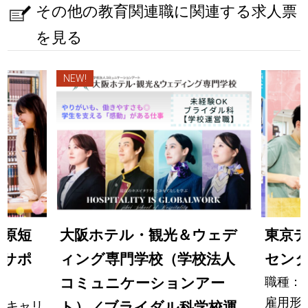
その他の教育関連職に関連する求人票
を見る
NEW!
田原短
大阪ホテル・観光＆ウェデ
東京
アサポ
ィング専門学校（学校法人
セン
職種：
コミュニケーションアー
雇用形
・キャリ
ト）／ブライダル科学校運