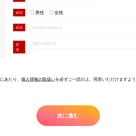
男性
女性
必須
必須
必
須
し）
にあたり、
個人情報の取扱い
を必ずご一読の上、同意いただけますよう