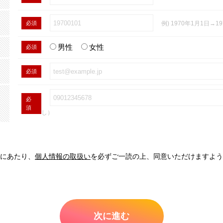
必須
例) 1970年1月1日→19
男性
女性
必須
必須
必
須
し）
にあたり、
個人情報の取扱い
を必ずご一読の上、同意いただけますよう