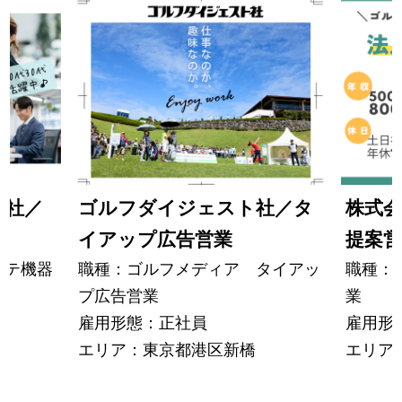
式会社／
ゴルフダイジェスト社／タ
株式会
イアップ広告営業
提案営
ステ機器
職種：ゴルフメディア タイアッ
職種：
プ広告営業
業
雇用形態：正社員
雇用形
エリア：東京都港区新橋
エリア