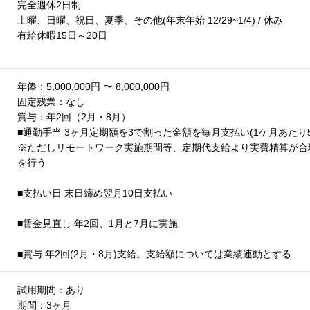
完全週休2日制
土曜、日曜、祝日、夏季、その他(年末年始 12/29~1/4) / 休み
有給休暇15日～20日
年俸：5,000,000円 〜 8,000,000円
固定残業：なし
賞与：年2回（2月・8月）
■通勤手当 3ヶ月定期額を3で割った金額を毎月支払い(1ケ月あたり
※ただしリモートワーク実施期間等、定期代支給より実費精算が合
を行う
■支払い日 末日締め翌月10日支払い
■賃金見直し 年2回、1月と7月に実施
■賞与 年2回(2月・8月)支給。支給額については業績連動とする
試用期間：あり
期間：3ヶ月