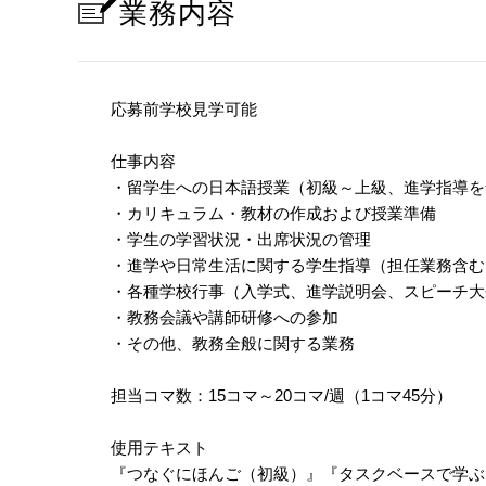
業務内容
応募前学校見学可能
仕事内容
・留学生への日本語授業（初級～上級、進学指導を
・カリキュラム・教材の作成および授業準備
・学生の学習状況・出席状況の管理
・進学や日常生活に関する学生指導（担任業務含む
・各種学校行事（入学式、進学説明会、スピーチ大
・教務会議や講師研修への参加
・その他、教務全般に関する業務
担当コマ数：15コマ～20コマ/週（1コマ45分）
使用テキスト
『つなぐにほんご（初級）』『タスクベースで学ぶ