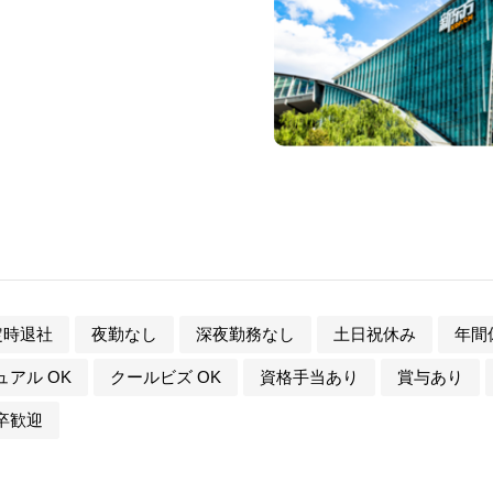
定時退社
夜勤なし
深夜勤務なし
土日祝休み
年間休
アル OK
クールビズ OK
資格手当あり
賞与あり
卒歓迎