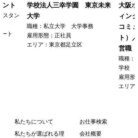
タント
学校法人三幸学園 東京未来
大阪
シスタン
大学
ィン
職種：私立大学 大学事務
コミ
パート
雇用形態：正社員
ト）
エリア：東京都足立区
営職
職種：
学校 
雇用形
エリア
私たちについて
お仕事検索
私たちが選ばれる理
会社概要