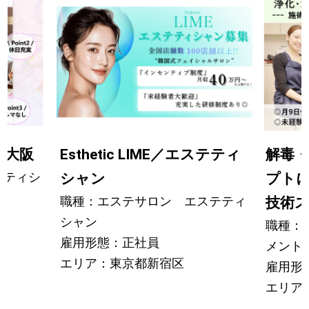
um 大阪
Esthetic LIME／エステティ
解毒
テティシ
シャン
プト
職種：エステサロン エステティ
技術
シャン
職種：
雇用形態：正社員
メント
エリア：東京都新宿区
雇用形
エリア