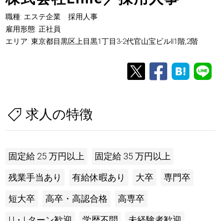
職種: エステ企業 採用人事
雇用形態: 正社員
エリア: 東京都目黒区上目黒1丁目3-2代官山宝ビルⅡ1階,2階
求人の特徴
固定給 25 万円以上
固定給 35 万円以上
残業手当あり
有給休暇あり
大卒
専門卒
短大卒
高卒・高認合格
高専卒
U・I ターン歓迎
学歴不問
未経験者歓迎