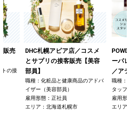
の販売
DHC札幌アピア店／コスメ
POWD
とサプリの接客販売【美容
ーパ
ントの接
部員】
／ア
職種：化粧品と健康商品のアドバ
職種：
イザー（美容部員）
タッフ
雇用形態：正社員
雇用形
エリア：北海道札幌市
エリア