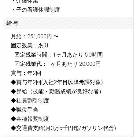
・介護休業
・子の看護休暇制度
給与
月給：251,000円 〜
固定残業：あり
固定残業時間：1ヶ月あたり 5.0時間
固定残業代：1ヶ月あたり 20,000円
賞与：年2回
◆賞与年2回(入社2年目以降考課対象)
◆昇給（技能・勤務成績が良好な者）
◆社員割引制度
◆職位手当
◆各種報奨制度
◆交通費支給(月3万5千円迄/ガソリン代含)