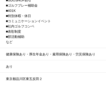
■GDOSHOP割引
■ゴルフプレー補助金
■401K
■特別休暇・休日
■コミュニケーションイベント
■社内ゴルフコンペ
■表彰制度
■部活動補助
など
健康保険あり・厚生年金あり・雇用保険あり・労災保険あり
あり
東京都品川区東五反田２