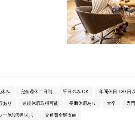
祝休み
完全週休二日制
平日のみ OK
年間休日 120 日
暇あり
連続休暇取得可能
長期休暇あり
大卒
専
ャー施設割引あり
交通費全額支給