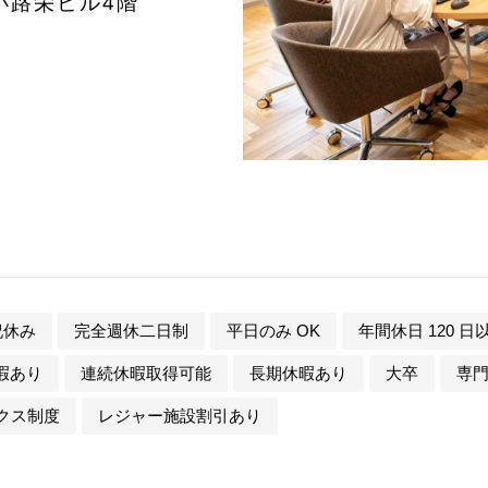
広小路栄ビル4階
祝休み
完全週休二日制
平日のみ OK
年間休日 120 日
暇あり
連続休暇取得可能
長期休暇あり
大卒
専
クス制度
レジャー施設割引あり